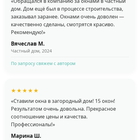
«Обращался в компанию за окнами в частный
| КПП 771001001 | ОГРН 5077746752188
дом. Дом ещё был в процессе строительства,
Информация, размещенная
на данном веб-сайте, несет
заказывал заранее. Окнами очень доволен —
ознакомительный характер
качественно сделаны, смотрятся красиво.
и не является офертой
Рекомендую!»
Вячеслав М.
© 2023, WowОкна™
Частный дом, 2024
По запросу свяжем с автором
★★★★★
«Ставили окна в загородный дом! 15 окон!
Результатом очень довольна. Прекрасное
соотношение цены и качества.
Профессионалы!»
Марина Ш.