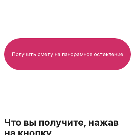
✔
Профили и цены окон
под ваш тип стен
✔
Подбор или разработку
узлов
под ваш тип стен
✔
Учет
этапов и
особенностей
монтажа
✔
Сертификат
на
регулировку и сервис