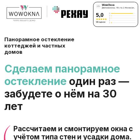
Панорамное остекление
коттеджей и частных
домов
Сделаем панорамное
остекление
один раз —
забудете о нём на 30
лет
Рассчитаем и смонтируем окна с
учётом типа стен и усадки дома.
Без мостиков холода и сквозняков
✔
Учтём тип стен
(газобетон,