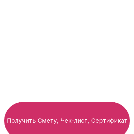
✔
Индивидуальная
фиксированная смета
✔
Схема
правильного
утепления и герметизации
✔
Чек-лист
приёмки -
мы
делаем, вы ставите галочки
✔
Сертификат
на
диагностику через год