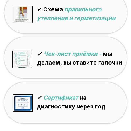
Ваши привычки
— где планируете хранить
вещи, как часто будете
проветривать, нужен ли
тёплый пол.