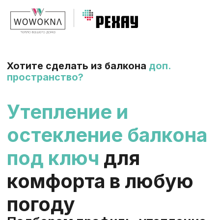
Хотите сделать из балкона
доп.
пространство?
Утепление и
остекление балкона
под ключ
для
комфорта в любую
погоду
Подберем
профиль, утепление,
герметизацию и технологию
монтажа
под ваш тип вид
балкона.
—> Cухо, тепло и тихо
на 10 лет
вперёд