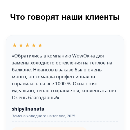
Что говорят наши клиенты
Пользовательское соглашение
Политика конфиденциальности
Реквизиты компании WowОкна:
Юридическое название
★★★★★
ООО "НТО-ВНИИВ" | ИНН 7710673557
| КПП 771001001 | ОГРН 5077746752188
«Обратились в компанию WowОкна для
Информация, размещенная
замены холодного остекления на теплое на
на данном веб-сайте, несет
балконе. Нюансов в заказе было очень
ознакомительный характер
и не является офертой
много, но команда профессионалов
справилась на все 1000 %. Окна стоят
идеально, тепло сохраняется, конденсата нет.
© 2023, WowОкна™
Очень благодарны!»
shipylinanata
Замена холодного на теплое, 2025