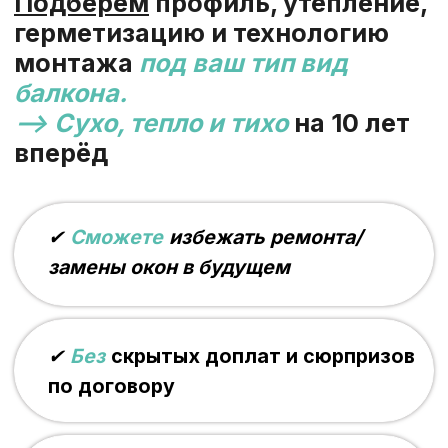
✔
Сможете
избежать ремонта/
замены окон в будущем
✔
Без
скрытых доплат и сюрпризов
по договору
✔
Гарантия
5 лет на утепление и
отделку
✔
Убираем
и вывозим мусор —
оставляем квартиру чистой
Вот так балкон
в доме на ул. Кожуховской теперь
используют
как дополнительное пространство