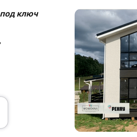
 под ключ
д
и