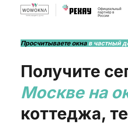
Официальный
партнёр в
России
Просчитываете окна
в частный д
Получите се
Москве
на о
коттеджа, т