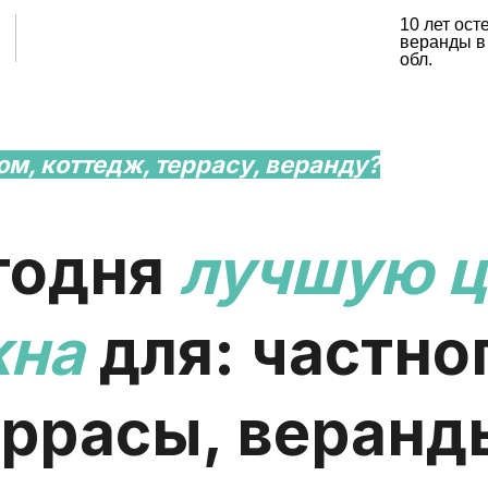
10 лет ост
веранды в
обл.
ом, коттедж, террасу, веранду?
годня
лучшую ц
кна
для: частно
еррасы, веранд