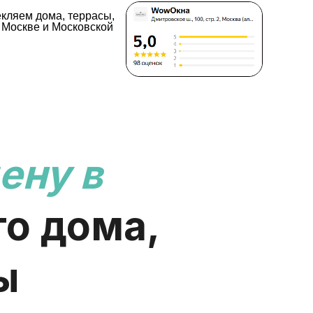
екляем дома, террасы,
 Москве и Московской
ену
в
го дома,
ы