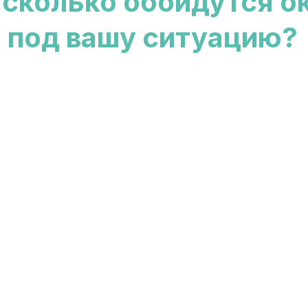
 сколько обойдутся о
под вашу ситуацию?
Узнать стоимость и получить примеры 📩
плый дом, уютная веранда или светлая мансарда —
аждого случая своя технология и свой профиль.
обнее →
 дорогие окна промерзают, запотевают и выходят 
я уже через пару лет, если не учесть:
ап строительства
териалы и толщину стен