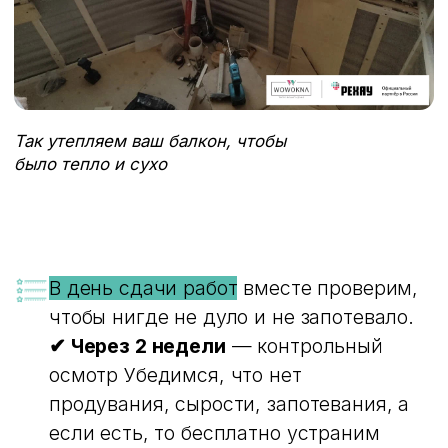
В рассрочку
— комфортно
Рассчитаем комфортный платеж
для обустройства вашего нового
балкона или лоджии
Укажите номер с WhatsApp
+7
ПОСЧИТАТЬ ВАРИАНТ С РАССРОЧКОЙ
ОБЫЧНОЕ