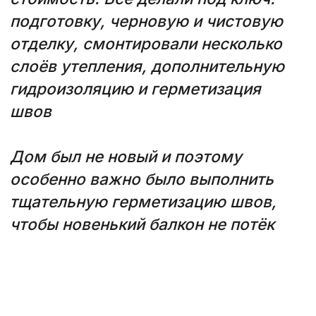
Так утепляем ваш балкон, чтобы
было тепло и сухо
В день сдачи работ
вместе проверим,
чтобы нигде не дуло и не запотевало.
✔ Через 2 недели
— контрольный
осмотр Убедимся, что нет
продувания, сырости, запотевания, а
если есть, то бесплатно устраним