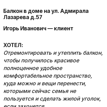
Как мы делаем
балконы, которые
служат от 20 лет
Уточним, как вы хотите
использовать
балкон, чтобы:
→ правильно подобрать утепление
и материалы, чтобы вещи при
хранении не отсырели и не
портились
Проведём точный замер,
чтобы
исключить возможность ошибок и
дать вам
✔расширенную гарантию
До начала работ зафиксируем: