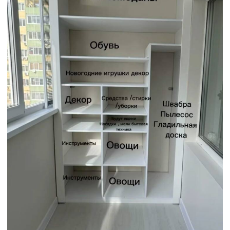
📩 Пришлём в WhatsApp:
✔
3 сметы в PDF под ваш балкон
с
материалами, сроками
✔
Сертификат на 7000₽
на утепление
балкона
✔
Ответ мастера
на 5 самых важных
вопросов про ремонт
Получить 3 варианта со стоимостью