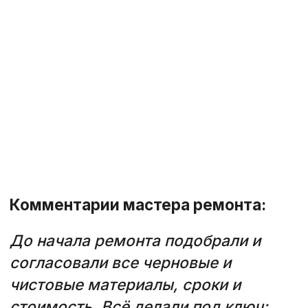
Изготовим окна для вашего балкона,
которые:
✔
держат тепло — вещи не отсыреют;
✔
легки в помывке и настройке
режимов;
✔
не запотевают и не дают конденсата
Произведем ремонт и утепление
балкона
за 3 дня
Вы сможете хранить на балконе
вещи, отдыхать или работать
круглый год —
без сквозняков и перепадов
температуры