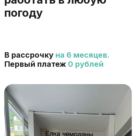
В рассрочку
на 6 месяцев.
Укажите номер с WhatsApp
Первый платеж
0 рублей
+7
ПОЛУЧИТЬ РАСЧЁТ РАБОТ ЗА 5 МИНУТ
Скидка 5%
Промокод WOW на 4 подарка