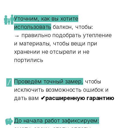
Умная вентиляция
Пожизненная
гарантия на
стеклопакет
Качество подтверждено
испытаниями
Уютный интерьер
вашего дома
Благодаря уникальному дизайну,
широкому размерному ряду в
любимом цвете и любой текстуре