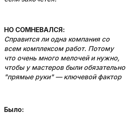
смету, сроки, этапы оплаты
Артем Шипилов
Управляющий директор
10 лет в ремонте и
остеклении
балконов и лоджий,
более 4 500 окон Rehau
установлено